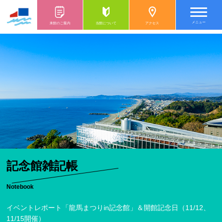
メニュー
来館のご案内
当館について
アクセス
記念館雑記帳
Notebook
イベントレポート「龍馬まつりin記念館」＆開館記念日（11/12、
11/15開催）