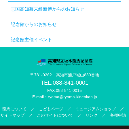
志国高知幕末維新博からのお知らせ
記念館からのお知らせ
記念館主催イベント
〒781-0262 高知市浦戸城山830番地
TEL.
088-841-0001
FAX.088-841-0015
E-mail：
ryoma@ryoma-kinenkan.jp
龍馬について
こどもページ
ミュージアムショップ
サイトマップ
このサイトについて
リンク
各種申請