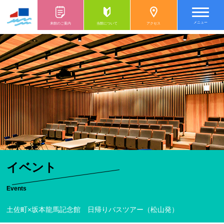
メニュー
来館のご案内
当館について
アクセス
イベント
Events
土佐町×坂本龍馬記念館 日帰りバスツアー（松山発）