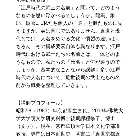
「江戸時代の武士の名前」と聞いて、どのよう
なものを思い浮かべるでしょうか。龍馬、象二
郎、慶喜......私たち個人の「名」と似たものに見
えますが、実は同じではありません。近世と現
代とでは、人名をめぐる文化・慣習の違いはも
ちろん、その構成要素自体も異なります。江戸
時代における武士たちの名前とは、一体どのよ
うなもので、私たちの「氏名」と何が違うので
しょうか。基本的なことながら誤解も多い江戸
時代の人名について、近世後期の武士たちの名
前から概要を整理していきます。
【講師プロフィール】
昭和58（1983）年京都府生まれ。2013年佛教大
学大学院文学研究科博士後期課程修了、博士
（文学）。現在、京都華頂大学日本文化学部准
教授。専門は日本近世史。著書に『近世京都近