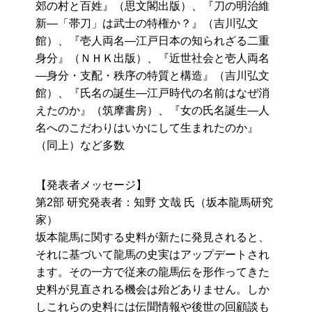
郊の村と百姓』（思文閣出版）、『刀の明治維
新―「帯刀」は武士の特権か？』（吉川弘文
館）、『壱人両名―江戸日本の知られざる二重
身分』（ＮＨＫ出版）、『近世社会と壱人両名
―身分・支配・秩序の特質と構造』（吉川弘文
館）、『氏名の誕生―江戸時代の名前はなぜ消
えたのか』（筑摩書房）、『女の氏名誕生―人
名へのこだわりはいかにして生まれたのか』
（同上）など多数
【発表者メッセージ】
第2部 研究発表者：知野 文哉 氏（坂本龍馬研究
家）
坂本龍馬に関する史料が新たに発見されると、
それに基づいて龍馬の史実はアップデートされ
ます。その一方で従来の龍馬伝を形作ってきた
史料が見直される機会は殆どありません。しか
しこれらの史料には伝聞情報や後世の回顧談も