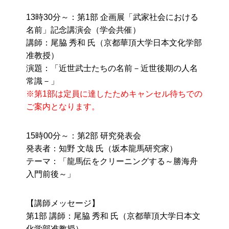
13時30分～：第1部 企画展「武家社会における
名前」記念講演会（学会共催）
講師：尾脇 秀和 氏（京都華頂大学日本文化学部
准教授）
演題：「近世武士たちの名前－近世後期の人名
常識－」
※第1部は定員に達したためキャンセル待ちでの
ご案内となります。
15時00分～：第2部 研究発表会
発表者：知野 文哉 氏（坂本龍馬研究家）
テーマ：「龍馬伝をクリーニングする～勝海舟
入門前後～」
【講師メッセージ】
第1部 講師：尾脇 秀和 氏（京都華頂大学日本文
化学部准教授）