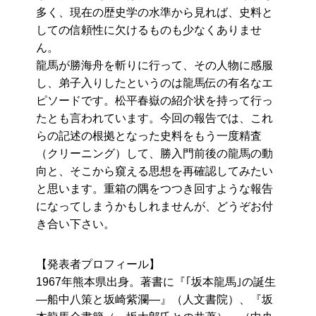
多く、現在の歴史学の水準から見れば、史料と
しての信頼性に欠けるものも少なくありませ
ん。
龍馬が勝海舟を斬りに行って、その人物に感服
し、弟子入りしたというのは龍馬伝の有名なエ
ピソードです。松平春嶽の紹介状を持って行っ
たとも言われています。今回の報告では、これ
らの記述の根拠となった史料をもう一度精査
（クリーニング）して、勝入門前後の龍馬の動
向と、そこから窺える思想を再確認してみたい
と思います。重箱の隅をつつき回すような報告
になってしまうかもしれませんが、どうぞお付
き合い下さい。
【発表者プロフィール】
1967年熊本県出身。著書に『｢坂本龍馬｣の誕生
―船中八策と坂崎紫瀾―』（人文書院）、『坂