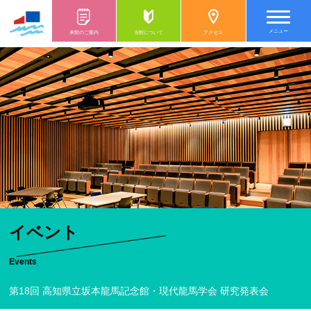
メニュー
来館のご案内
当館について
アクセス
イベント
Events
第18回 高知県立坂本龍馬記念館・現代龍馬学会 研究発表会