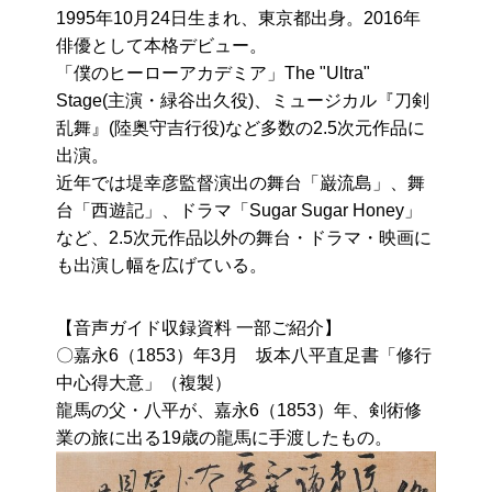
1995年10月24日生まれ、東京都出身。2016年
俳優として本格デビュー。
「僕のヒーローアカデミア」The "Ultra"
Stage(主演・緑谷出久役)、ミュージカル『刀剣
乱舞』(陸奥守吉行役)など多数の2.5次元作品に
出演。
近年では堤幸彦監督演出の舞台「巌流島」、舞
台「西遊記」、ドラマ「Sugar Sugar Honey」
など、2.5次元作品以外の舞台・ドラマ・映画に
も出演し幅を広げている。
【音声ガイド収録資料 一部ご紹介】
〇嘉永6（1853）年3月 坂本八平直足書「修行
中心得大意」（複製）
龍馬の父・八平が、嘉永6（1853）年、剣術修
業の旅に出る19歳の龍馬に手渡したもの。