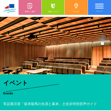
メニュー
来館のご案内
当館について
アクセス
イベント
Events
常設展示室「坂本龍馬の生涯と幕末」土佐弁特別音声ガイド