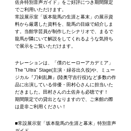
佐弁特別音声ガイド」をご好評につき期間限定
でご利用いただけます。
常設展示室「坂本龍馬の生涯と幕末」の展示資
料から厳選した資料を、龍馬の目線で紹介しま
す。当館学芸員が制作したシナリオで、まるで
龍馬が隣にいて解説をしてくれるような気持ち
で展示をご覧いただけます。
ナレーションは、「僕のヒーローアカデミア」
The "Ultra" Stage(主演・緑谷出久役)や、ミュー
ジカル『刀剣乱舞』(陸奥守吉行役)など多数の作
品に出演している俳優・田村心さんに担当いた
だきました。田村さんの土佐弁も必聴です！
期間限定での貸出となりますので、ご来館の際
は是非ご利用ください！
■常設展示室「坂本龍馬の生涯と幕末」特別音声
ガイド