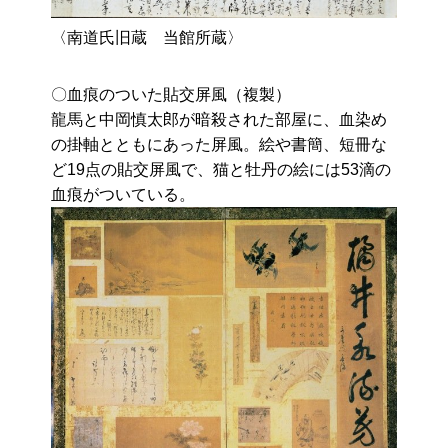
〈南道氏旧蔵 当館所蔵〉
〇血痕のついた貼交屏風（複製）
龍馬と中岡慎太郎が暗殺された部屋に、血染め
の掛軸とともにあった屏風。絵や書簡、短冊な
ど19点の貼交屏風で、猫と牡丹の絵には53滴の
血痕がついている。