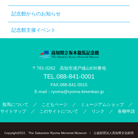
記念館からのお知らせ
記念館主催イベント
〒781-0262 高知市浦戸城山830番地
TEL.
088-841-0001
FAX.088-841-0015
E-mail：
ryoma@ryoma-kinenkan.jp
龍馬について
こどもページ
ミュージアムショップ
サイトマップ
このサイトについて
リンク
各種申請
Copyright2022、The Sakamoto Ryoma Memorial Museum /
公益財団法人高知県文化財団