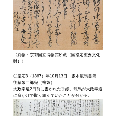
〈真物：京都国立博物館所蔵（国指定重要文化
財）〉
〇慶応3（1867）年10月13日 坂本龍馬書簡
後藤象二郎宛（複製）
大政奉還2日前に書かれた手紙。龍馬が大政奉還
に命がけで取り組んでいたことが分かる。